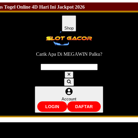
 Togel Online 4D Hari Ini Jackpot 2026
Shop
Carik Apa Di MEGAWIN Palku?
Account
LOGIN
DAFTAR