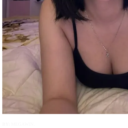
BY:
MEGAWIN.