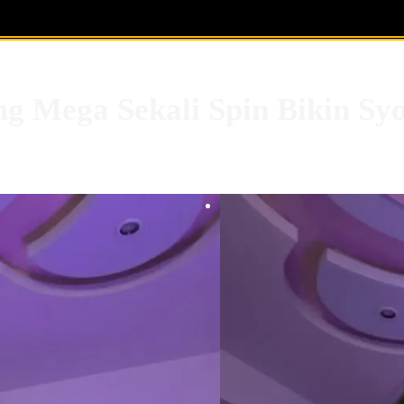
TOTO MACAU
RESULT MACAU
LIVE DRAW MACAU
BANDA
g Mega Sekali Spin Bikin Sy