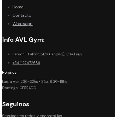
Home
Contacto
Whatsapp
Info AVL Gym:
Ramón L.Falcón 5176 (1er piso), Villa Luro
+54 1122472689
Horarios:
Lun. a vier. 7.30-22hs • Sáb. 8.30-16hs
Domingo: CERRADO
Seguinos
Seguinos en redes y encontrá las